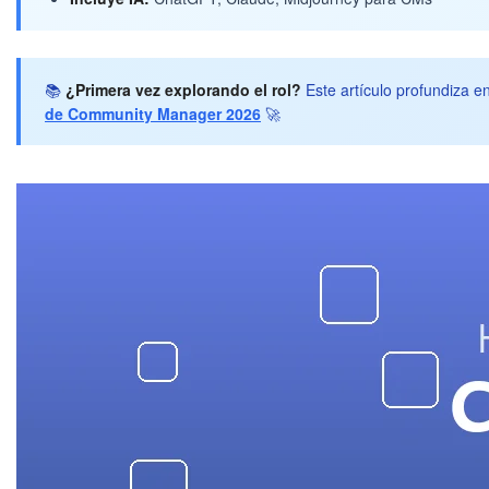
📚
¿Primera vez explorando el rol?
Este artículo profundiza e
de Community Manager 2026
🚀