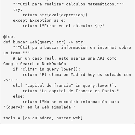
    """Útil para realizar cálculos matemáticos."""

    try:

        return str(eval(expresion))

    except Exception as e:

        return f"Error en el cálculo: {e}"

@tool

def buscar_web(query: str) -> str:

    """Útil para buscar información en internet sobre 
un tema."""

    # En un caso real, esto usaría una API como 
Google Search o DuckDuckGo

    if "clima" in query.lower():

        return "El clima en Madrid hoy es soleado con 
25°C."

    elif "capital de francia" in query.lower():

        return "La capital de Francia es París."

    else:

        return f"No se encontró información para 
'{query}' en la web simulada."

tools = [calculadora, buscar_web]