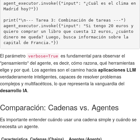
agent_executor.invoke({"input": "¿Cuál es el clima en 
Madrid hoy?"})

print("\n--- Tarea 3: Combinación de tareas ---")

agent_executor.invoke({"input": "Si tengo 20 euros y 
quiero comprar un libro que cuesta 12 euros, ¿cuánto 
dinero me queda? Luego, busca información sobre la 
capital de Francia."})
El parámetro
es fundamental para observar el
verbose=True
"pensamiento" del agente, es decir, cómo razona, qué herramientas
elige y por qué. Los agentes son el camino hacia
aplicaciones LLM
verdaderamente inteligentes, capaces de resolver problemas
complejos y multifacéticos, lo que representa la vanguardia del
desarrollo IA
.
Comparación: Cadenas vs. Agentes
Es importante entender cuándo usar una cadena simple y cuándo se
necesita un agente.
Característica
Cadenas (Chains)
Agentes (Agents)