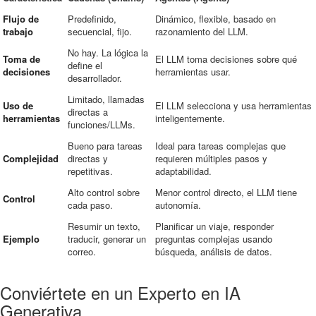
Flujo de
Predefinido,
Dinámico, flexible, basado en
trabajo
secuencial, fijo.
razonamiento del LLM.
No hay. La lógica la
Toma de
El LLM toma decisiones sobre qué
define el
decisiones
herramientas usar.
desarrollador.
Limitado, llamadas
Uso de
El LLM selecciona y usa herramientas
directas a
herramientas
inteligentemente.
funciones/LLMs.
Bueno para tareas
Ideal para tareas complejas que
Complejidad
directas y
requieren múltiples pasos y
repetitivas.
adaptabilidad.
Alto control sobre
Menor control directo, el LLM tiene
Control
cada paso.
autonomía.
Resumir un texto,
Planificar un viaje, responder
Ejemplo
traducir, generar un
preguntas complejas usando
correo.
búsqueda, análisis de datos.
Conviértete en un Experto en IA
Generativa