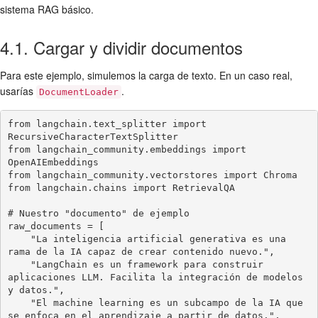
sistema RAG básico.
4.1. Cargar y dividir documentos
Para este ejemplo, simulemos la carga de texto. En un caso real,
usarías
.
DocumentLoader
from langchain.text_splitter import 
RecursiveCharacterTextSplitter

from langchain_community.embeddings import 
OpenAIEmbeddings

from langchain_community.vectorstores import Chroma

from langchain.chains import RetrievalQA

# Nuestro "documento" de ejemplo

raw_documents = [

    "La inteligencia artificial generativa es una 
rama de la IA capaz de crear contenido nuevo.",

    "LangChain es un framework para construir 
aplicaciones LLM. Facilita la integración de modelos 
y datos.",

    "El machine learning es un subcampo de la IA que 
se enfoca en el aprendizaje a partir de datos.",
