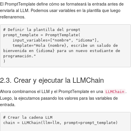
El PromptTemplate define cómo se formateará la entrada antes de
enviarla al LLM. Podemos usar variables en la plantilla que luego
rellenaremos.
# Definir la plantilla del prompt

prompt_template = PromptTemplate(

    input_variables=["nombre", "idioma"],

    template="Hola {nombre}, escribe un saludo de 
bienvenida en {idioma} para un nuevo estudiante de 
programación."

)
2.3. Crear y ejecutar la LLMChain
Ahora combinamos el LLM y el PromptTemplate en una
.
LLMChain
Luego, la ejecutamos pasando los valores para las variables de
entrada.
# Crear la cadena LLM

chain = LLMChain(llm=llm, prompt=prompt_template)
