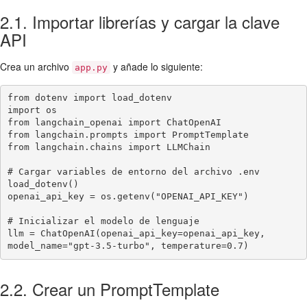
2.1. Importar librerías y cargar la clave
API
Crea un archivo
y añade lo siguiente:
app.py
from dotenv import load_dotenv

import os

from langchain_openai import ChatOpenAI

from langchain.prompts import PromptTemplate

from langchain.chains import LLMChain

# Cargar variables de entorno del archivo .env

load_dotenv()

openai_api_key = os.getenv("OPENAI_API_KEY")

# Inicializar el modelo de lenguaje

llm = ChatOpenAI(openai_api_key=openai_api_key, 
model_name="gpt-3.5-turbo", temperature=0.7)
2.2. Crear un PromptTemplate