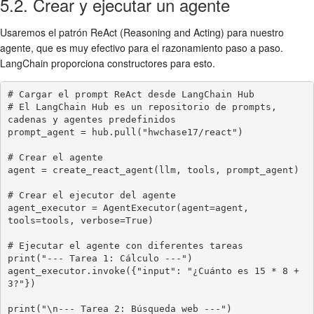
5.2. Crear y ejecutar un agente
Usaremos el patrón ReAct (Reasoning and Acting) para nuestro
agente, que es muy efectivo para el razonamiento paso a paso.
LangChain proporciona constructores para esto.
# Cargar el prompt ReAct desde LangChain Hub

# El LangChain Hub es un repositorio de prompts, 
cadenas y agentes predefinidos

prompt_agent = hub.pull("hwchase17/react")

# Crear el agente

agent = create_react_agent(llm, tools, prompt_agent)

# Crear el ejecutor del agente

agent_executor = AgentExecutor(agent=agent, 
tools=tools, verbose=True)

# Ejecutar el agente con diferentes tareas

print("--- Tarea 1: Cálculo ---")

agent_executor.invoke({"input": "¿Cuánto es 15 * 8 + 
3?"})

print("\n--- Tarea 2: Búsqueda web ---")
