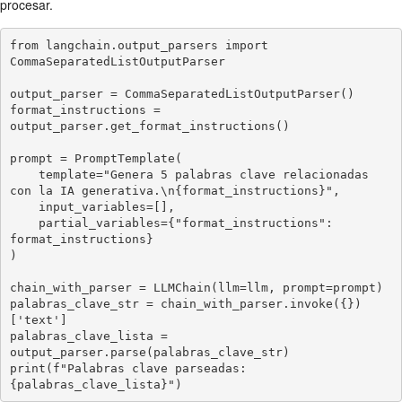
procesar.
from langchain.output_parsers import 
CommaSeparatedListOutputParser

output_parser = CommaSeparatedListOutputParser()

format_instructions = 
output_parser.get_format_instructions()

prompt = PromptTemplate(

    template="Genera 5 palabras clave relacionadas 
con la IA generativa.\n{format_instructions}",

    input_variables=[],

    partial_variables={"format_instructions": 
format_instructions}

)

chain_with_parser = LLMChain(llm=llm, prompt=prompt)

palabras_clave_str = chain_with_parser.invoke({})
['text']

palabras_clave_lista = 
output_parser.parse(palabras_clave_str)

print(f"Palabras clave parseadas: 
{palabras_clave_lista}")