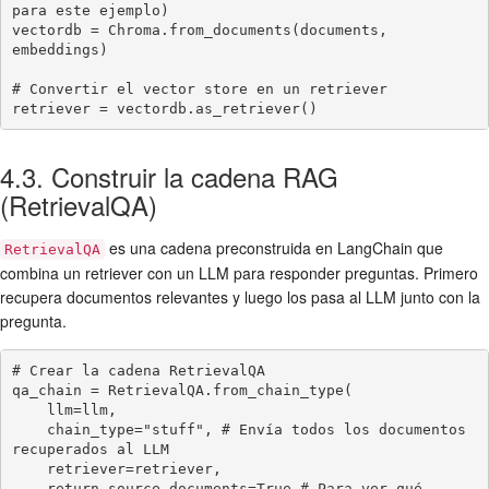
para este ejemplo)

vectordb = Chroma.from_documents(documents, 
embeddings)

# Convertir el vector store en un retriever

retriever = vectordb.as_retriever()
4.3. Construir la cadena RAG
(RetrievalQA)
es una cadena preconstruida en LangChain que
RetrievalQA
combina un retriever con un LLM para responder preguntas. Primero
recupera documentos relevantes y luego los pasa al LLM junto con la
pregunta.
# Crear la cadena RetrievalQA

qa_chain = RetrievalQA.from_chain_type(

    llm=llm,

    chain_type="stuff", # Envía todos los documentos 
recuperados al LLM

    retriever=retriever,

    return_source_documents=True # Para ver qué 