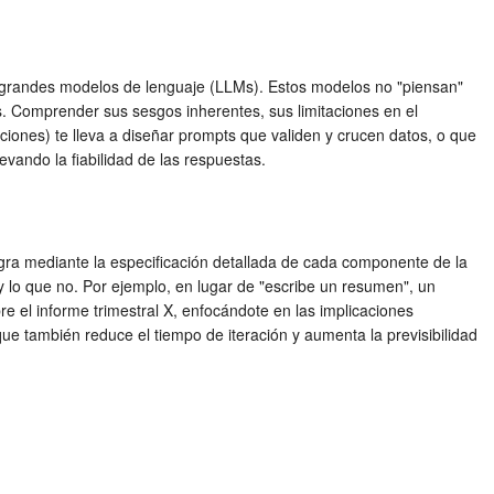
 grandes modelos de lenguaje (LLMs). Estos modelos no "piensan"
s. Comprender sus sesgos inherentes, sus limitaciones en el
iones) te lleva a diseñar prompts que validen y crucen datos, o que
levando la fiabilidad de las respuestas.
ogra mediante la especificación detallada de cada componente de la
ra y lo que no. Por ejemplo, en lugar de "escribe un resumen", un
e el informe trimestral X, enfocándote en las implicaciones
que también reduce el tiempo de iteración y aumenta la previsibilidad