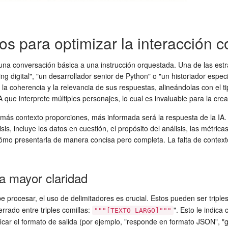
s para optimizar la interacción c
una conversación básica a una instrucción orquestada. Una de las estr
ing digital", "un desarrollador senior de Python" o "un historiador es
 la coherencia y la relevancia de sus respuestas, alineándolas con el ti
 que interprete múltiples personajes, lo cual es invaluable para la crea
 más contexto proporciones, más informada será la respuesta de la IA. 
isis, incluye los datos en cuestión, el propósito del análisis, las métri
ómo presentarla de manera concisa pero completa. La falta de contexto
a mayor claridad
e procesar, el uso de delimitadores es crucial. Estos pueden ser triples
errado entre triples comillas:
". Esto le indic
"""[TEXTO LARGO]"""
ficar el formato de salida (por ejemplo, "responde en formato JSON",