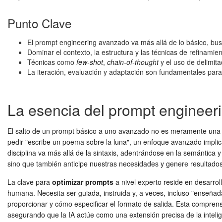
Punto Clave
El prompt engineering avanzado va más allá de lo básico, busc
Dominar el contexto, la estructura y las técnicas de refinamie
Técnicas como
few-shot
,
chain-of-thought
y el uso de delimit
La iteración, evaluación y adaptación son fundamentales para
La esencia del prompt engineer
El salto de un prompt básico a uno avanzado no es meramente una c
pedir "escribe un poema sobre la luna", un enfoque avanzado implica d
disciplina va más allá de la sintaxis, adentrándose en la semántica y
sino que también anticipe nuestras necesidades y genere resultados
La clave para
optimizar prompts
a nivel experto reside en desarrol
humana. Necesita ser guiada, instruida y, a veces, incluso "enseña
proporcionar y cómo especificar el formato de salida. Esta compren
asegurando que la IA actúe como una extensión precisa de la inteli