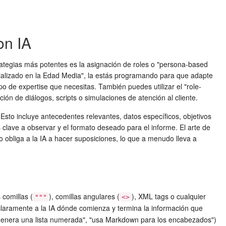
on IA
ategias más potentes es la asignación de roles o "persona-based
pecializado en la Edad Media", la estás programando para que adapte
po de expertise que necesitas. También puedes utilizar el "role-
ción de diálogos, scripts o simulaciones de atención al cliente.
Esto incluye antecedentes relevantes, datos específicos, objetivos
cas clave a observar y el formato deseado para el informe. El arte de
 obliga a la IA a hacer suposiciones, lo que a menudo lleva a
 comillas (
), comillas angulares (
), XML tags o cualquier
"""
<>
a claramente a la IA dónde comienza y termina la información que
 "genera una lista numerada", "usa Markdown para los encabezados")