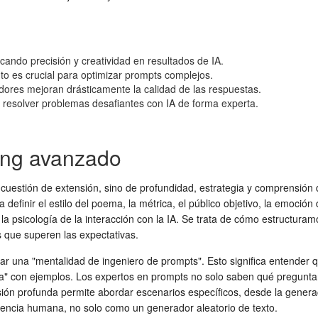
ando precisión y creatividad en resultados de IA.
nto es crucial para optimizar prompts complejos.
adores mejoran drásticamente la calidad de las respuestas.
 resolver problemas desafiantes con IA de forma experta.
ing avanzado
uestión de extensión, sino de profundidad, estrategia y comprensión
efinir el estilo del poema, la métrica, el público objetivo, la emoción
 la psicología de la interacción con la IA. Se trata de cómo estructuram
 que superen las expectativas.
lar una "mentalidad de ingeniero de prompts". Esto significa entender 
da" con ejemplos. Los expertos en prompts no solo saben qué pregunta
sión profunda permite abordar escenarios específicos, desde la genera
gencia humana, no solo como un generador aleatorio de texto.