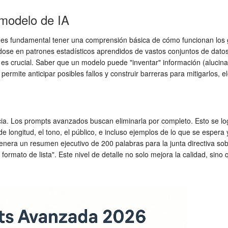
 modelo de IA
 es fundamental tener una comprensión básica de cómo funcionan los
dose en patrones estadísticos aprendidos de vastos conjuntos de dato
es crucial. Saber que un modelo puede "inventar" información (alucinac
 permite anticipar posibles fallos y construir barreras para mitigarlos, e
ncia. Los prompts avanzados buscan eliminarla por completo. Esto se l
s de longitud, el tono, el público, e incluso ejemplos de lo que se espe
nera un resumen ejecutivo de 200 palabras para la junta directiva sobr
rmato de lista". Este nivel de detalle no solo mejora la calidad, sino 