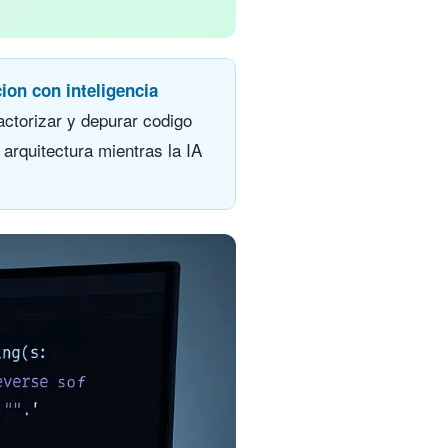
on con inteligencia
actorizar y depurar codigo
 arquitectura mientras la IA