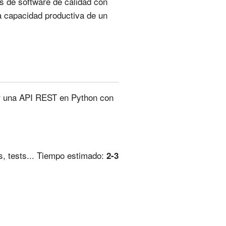
os de software de calidad con
a capacidad productiva de un
r una API REST en Python con
s, tests... Tiempo estimado:
2-3