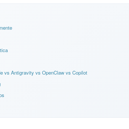
amente
tica
e vs Antigravity vs OpenClaw vs Copilot
g
ios