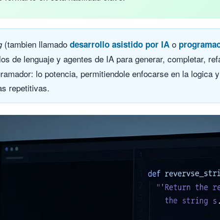
(tambien llamado
o
g
desarrollo asistido por IA
programaci
los de lenguaje y agentes de IA para generar, completar, ref
ramador: lo potencia, permitiendole enfocarse en la logica y
as repetitivas.