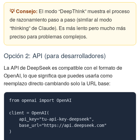
💡 Consejo:
El modo “DeepThink” muestra el proceso
de razonamiento paso a paso (similar al modo
“thinking” de Claude). Es más lento pero mucho más
preciso para problemas complejos.
Opción 2: API (para desarrolladores)
La API de DeepSeek es compatible con el formato de
OpenAI, lo que significa que puedes usarla como
reemplazo directo cambiando solo la URL base:
from openai import OpenAI

client = OpenAI(

    api_key="tu-api-key-deepseek",

    base_url="https://api.deepseek.com"

)
