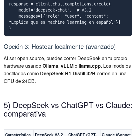
response = client.chat.completions.create(

    model="deepseek-chat",  # V3.2

    messages=[{"role": "user", "content": 
"Explica qué es machine learning en español"}]

)
Opción 3: Hostear localmente (avanzado)
Al ser open source, puedes correr DeepSeek en tu propio
hardware usando
Ollama
,
vLLM
o
llama.cpp
. Los modelos
destilados como
DeepSeek R1 Distill 32B
corren en una
GPU de 24GB.
5) DeepSeek vs ChatGPT vs Claude:
comparativa
Característica
DeepSeek V3.2
ChatGPT (GPT-
Claude (Sonnet