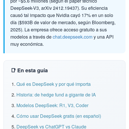
por ~$5.6 millones (según el paper técnico
DeepSeek-V3, arXiv 2412.19437). Su eficiencia
causó tal impacto que Nvidia cayó 17% en un solo
día ($593B de valor de mercado, según Bloomberg,
2025). La empresa ofrece acceso gratuito a sus
modelos a través de
chat.deepseek.com
y una API
muy económica.
📑 En esta guía
Qué es DeepSeek y por qué importa
Historia: de hedge fund a gigante de IA
Modelos DeepSeek: R1, V3, Coder
Cómo usar DeepSeek gratis (en español)
DeepSeek vs ChatGPT vs Claude