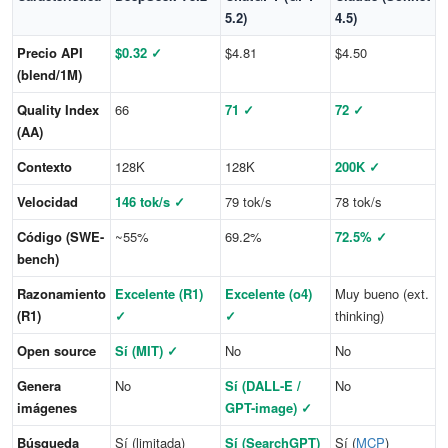
5.2)
4.5)
Precio API
$0.32 ✓
$4.81
$4.50
(blend/1M)
Quality Index
66
71 ✓
72 ✓
(AA)
Contexto
128K
128K
200K ✓
Velocidad
146 tok/s ✓
79 tok/s
78 tok/s
Código (SWE-
~55%
69.2%
72.5% ✓
bench)
Razonamiento
Excelente (R1)
Excelente (o4)
Muy bueno (ext.
(R1)
✓
✓
thinking)
Open source
Sí (MIT) ✓
No
No
Genera
No
Sí (DALL-E /
No
imágenes
GPT-image) ✓
Búsqueda
Sí (limitada)
Sí (SearchGPT)
Sí (
MCP
)