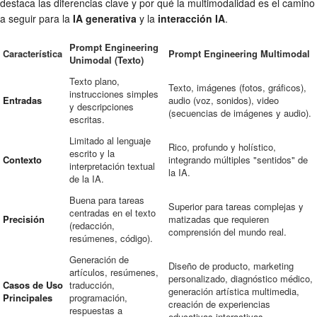
destaca las diferencias clave y por qué la multimodalidad es el camino
a seguir para la
IA generativa
y la
interacción IA
.
Prompt Engineering
Característica
Prompt Engineering Multimodal
Unimodal (Texto)
Texto plano,
Texto, imágenes (fotos, gráficos),
instrucciones simples
Entradas
audio (voz, sonidos), video
y descripciones
(secuencias de imágenes y audio).
escritas.
Limitado al lenguaje
Rico, profundo y holístico,
escrito y la
Contexto
integrando múltiples "sentidos" de
interpretación textual
la IA.
de la IA.
Buena para tareas
Superior para tareas complejas y
centradas en el texto
Precisión
matizadas que requieren
(redacción,
comprensión del mundo real.
resúmenes, código).
Generación de
Diseño de producto, marketing
artículos, resúmenes,
personalizado, diagnóstico médico,
Casos de Uso
traducción,
generación artística multimedia,
Principales
programación,
creación de experiencias
respuestas a
educativas interactivas.