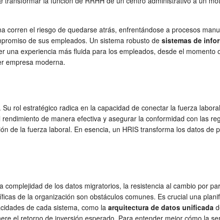
ransformar la función de RRHH de un centro administrativo a un moto
 corren el riesgo de quedarse atrás, enfrentándose a procesos manua
 compromiso de sus empleados. Un sistema robusto de
sistemas de inf
cer una experiencia más fluida para los empleados, desde el momento de 
ier empresa moderna.
Su rol estratégico radica en la capacidad de conectar la fuerza labora
l rendimiento de manera efectiva y asegurar la conformidad con las regula
cación de la fuerza laboral. En esencia, un HRIS transforma los datos 
omplejidad de los datos migratorios, la resistencia al cambio por par
icas de la organización son obstáculos comunes. Es crucial una planifi
acidades de cada sistema, como la
arquitectura de datos unificada
de
ere el retorno de inversión esperado. Para entender mejor cómo la sem