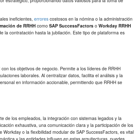
r estratégico, proporcionando datos valiosos para la toma de
les ineficientes,
errores
costosos en la nómina o la administración
ormación de RRHH
como
SAP SuccessFactors
o
Workday RRHH
la contratación hasta la jubilación. Este tipo de plataforma es
l con los objetivos de negocio. Permite a los líderes de RRHH
ciones laborales. Al centralizar datos, facilita el análisis y la
de personal en información accionable, permitiendo que RRHH se
te de los empleados, la integración con sistemas legados y la
cación exhaustiva, una comunicación clara y la participación de los
 Workday o la flexibilidad modular de SAP SuccessFactors, es vital
ántica y las entidades influyen en estas arquitecturas, puedes