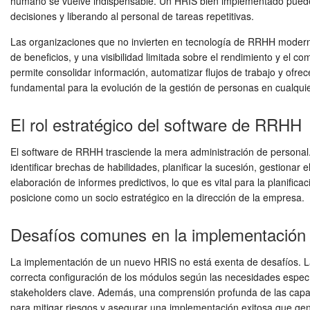
humano se vuelve indispensable. Un HRIS bien implementado puede t
decisiones y liberando al personal de tareas repetitivas.
Las organizaciones que no invierten en tecnología de RRHH moderna
de beneficios, y una visibilidad limitada sobre el rendimiento y el
permite consolidar información, automatizar flujos de trabajo y ofre
fundamental para la evolución de la gestión de personas en cualqu
El rol estratégico del software de RRHH
El software de RRHH trasciende la mera administración de personal. 
identificar brechas de habilidades, planificar la sucesión, gestionar e
elaboración de informes predictivos, lo que es vital para la planifi
posicione como un socio estratégico en la dirección de la empresa.
Desafíos comunes en la implementación
La implementación de un nuevo HRIS no está exenta de desafíos. La c
correcta configuración de los módulos según las necesidades específ
stakeholders clave. Además, una comprensión profunda de las cap
para mitigar riesgos y asegurar una implementación exitosa que gen