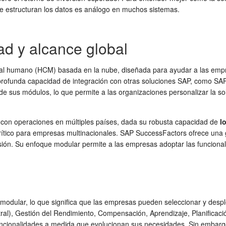
e estructuran los datos es análogo en muchos sistemas.
d y alcance global
tal humano (HCM) basada en la nube, diseñada para ayudar a las empre
 profunda capacidad de integración con otras soluciones SAP, como SAP
de sus módulos, lo que permite a las organizaciones personalizar la s
 con operaciones en múltiples países, dada su robusta capacidad de
l
or crítico para empresas multinacionales. SAP SuccessFactors ofrece una 
cesión. Su enfoque modular permite a las empresas adoptar las funcion
modular, lo que significa que las empresas pueden seleccionar y despl
, Gestión del Rendimiento, Compensación, Aprendizaje, Planificación d
funcionalidades a medida que evolucionan sus necesidades. Sin embarg