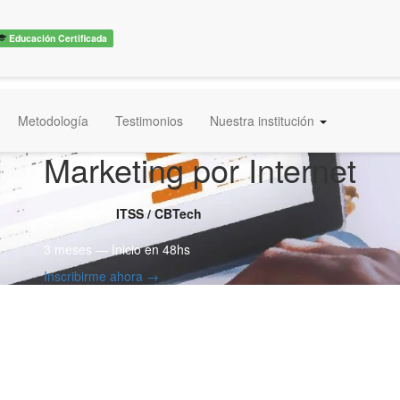
Educación Certificada
Metodología
Testimonios
Nuestra institución
Marketing por Internet
con diploma
ITSS / CBTech
3 meses — Inicio en 48hs
Inscribirme ahora →