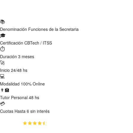
Ficha Técnica
📚
Denominación
Funciones de la Secretaria
🎓
Certificación
CBTech / ITSS
⏱
Duración
3 meses
🚀
Inicio
24/48 hs
💻
Modalidad
100% Online
👨‍🏫
Tutor
Personal 48 hs
💳
Cuotas
Hasta 6 sin interés
(4.9)
👥
695
estudiantes inscriptos