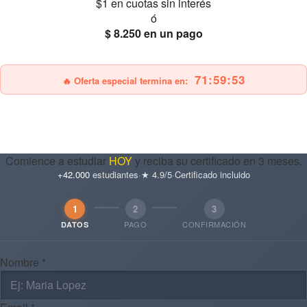
$1
en cuotas sin interés
ó
$ 8.250
en un pago
25% OFF
Envío gratis
71:59:52
🔥 Oferta especial termina en:
Comience a estudiar
HOY
y reciba su certificado en 3 meses.
+42.000
estudiantes
·
★ 4.9/5
·
Certificado incluido
1
2
3
PAGO
CONFIRMACIÓN
DATOS
Nombre *