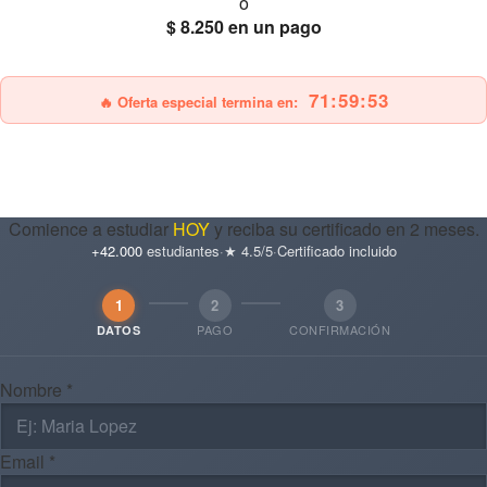
ó
$ 8.250
en un pago
25% OFF
Envío gratis
71:59:51
🔥 Oferta especial termina en:
Comience a estudiar
HOY
y reciba su certificado en 2 meses.
+42.000
estudiantes
·
★ 4.5/5
·
Certificado incluido
1
2
3
PAGO
CONFIRMACIÓN
DATOS
Nombre *
Email *