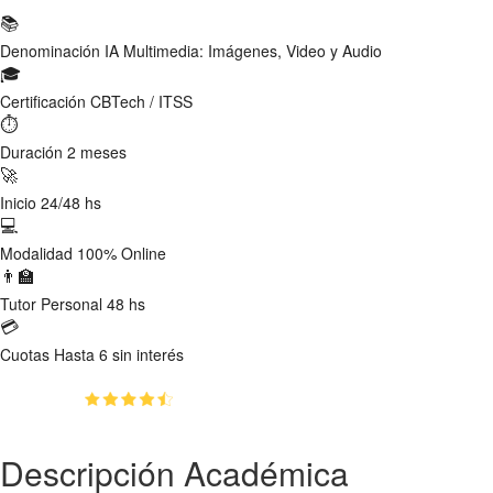
📚
Denominación
IA Multimedia: Imágenes, Video y Audio
🎓
Certificación
CBTech / ITSS
⏱
Duración
2 meses
🚀
Inicio
24/48 hs
💻
Modalidad
100% Online
👨‍🏫
Tutor
Personal 48 hs
💳
Cuotas
Hasta 6 sin interés
(4.5)
👥
150
estudiantes inscriptos
Descripción Académica