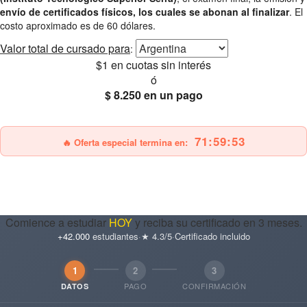
envío de certificados físicos, los cuales se abonan al finalizar
. El
costo aproximado es de 60 dólares.
Valor total
de cursado para
:
$1
en cuotas sin interés
ó
$ 8.250
en un pago
25% OFF
Envío gratis
71:59:51
🔥 Oferta especial termina en:
Comience a estudiar
HOY
y reciba su certificado en 3 meses.
+42.000
estudiantes
·
★ 4.3/5
·
Certificado incluido
1
2
3
PAGO
CONFIRMACIÓN
DATOS