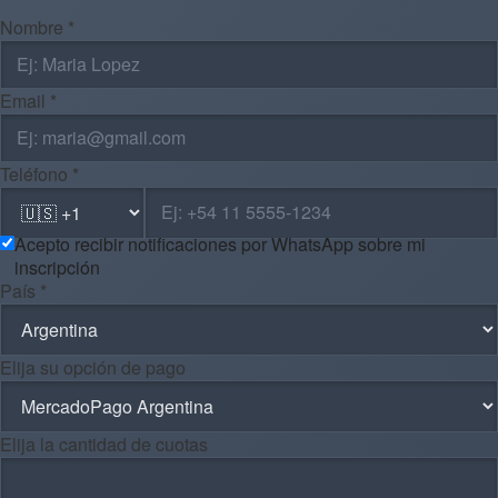
Nombre *
Email *
Teléfono *
Acepto recibir notificaciones por WhatsApp sobre mi
inscripción
País *
Elija su opción de pago
Elija la cantidad de cuotas