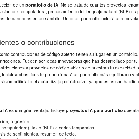
rucción de un
portafolio de IA
. No se trata de cuántos proyectos tengas
n visión por computadora, procesamiento del lenguaje natural (NLP) o a
n más demandadas en ese ámbito. Un buen portafolio incluirá una mezc
ientes o contribuciones
omo contribuciones de código abierto tienen su lugar en un portafolio.
stricciones. Pueden ser ideas innovadoras que has desarrollado por tu
 contribuciones a proyectos de código abierto demuestran tu capacidad p
, incluir ambos tipos te proporcionará un portafolio más equilibrado y 
visión artificial o el aprendizaje por refuerzo, ya que estas son habil
o IA
es una gran ventaja. Incluye
proyectos IA para portfolio
que aba
ción, regresión.
computadora), texto (NLP) o series temporales.
sis de sentimientos, resumen de texto.