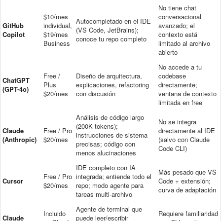
No tiene chat
$10/mes
conversacional
Autocompletado en el IDE
GitHub
individual,
avanzado; el
(VS Code, JetBrains);
Copilot
$19/mes
contexto está
conoce tu repo completo
Business
limitado al archivo
abierto
No accede a tu
Free /
Diseño de arquitectura,
codebase
ChatGPT
Plus
explicaciones, refactoring
directamente;
(GPT-4o)
$20/mes
con discusión
ventana de contexto
limitada en free
Análisis de código largo
No se integra
(200K tokens);
Claude
Free / Pro
directamente al IDE
instrucciones de sistema
(Anthropic)
$20/mes
(salvo con Claude
precisas; código con
Code CLI)
menos alucinaciones
IDE completo con IA
Más pesado que VS
Free / Pro
integrada; entiende todo el
Cursor
Code + extensión;
$20/mes
repo; modo agente para
curva de adaptación
tareas multi-archivo
Agente de terminal que
Incluido
Requiere familiaridad
Claude
puede leer/escribir