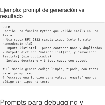
Ejemplo: prompt de generación vs
resultado
USER:

Escribe una función Python que valide emails en una 
lista.

- Usa regex RFC 5322 simplificado (solo formato 
name@domain.tld)

- Input: list[str] — puede contener None y duplicados

- Output: dict con "valid": list[str] y "invalid": 
list[str] (sin duplicados)

- Incluye docstring y 3 test cases con pytest

# El modelo genera código limpio, tipado, con tests — 
vs el prompt vago

# "escribe una función para validar emails" que da 
código sin tipos ni tests
Prompts para debugging y