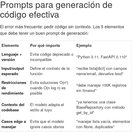
Prompts para generación de
código efectiva
El error más frecuente: pedir código sin contexto. Los 5 elementos
que debe tener un buen prompt de generación:
Elemento
Por qué importa
Ejemplo
Lenguaje +
Evita código deprecado o
"Python 3.11, FastAPI 0.110"
versión
incompatible
Input/output
Define el contrato de la
"recibe lista[dict] con campos
esperado
función
name/email, devuelve bool"
Restricciones
Evita soluciones O(n²)
"debe manejar 100K registros
de
cuando O(n log n) es
sin timeout"
rendimiento
posible
"ya tenemos una clase
Contexto del
El modelo adapta el
BaseRepository con método
codebase
estilo al tuyo
get_by_id"
Casos edge a
Evita que el modelo
"manejar lista vacía, elementos
manejar
ignore casos obvios
con None, duplicados"