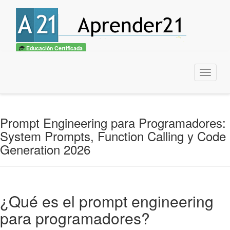
🎓
Convertite en
Experto IA + Prompt Engineering
— Curso UTN
Quiero ser experto →
×
Educación Certificada
Menu
Prompt Engineering para Programadores:
System Prompts, Function Calling y Code
Generation 2026
¿Qué es el prompt engineering
para programadores?