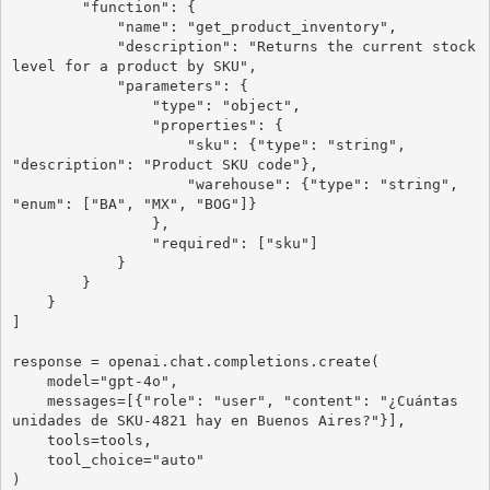
        "function": {

            "name": "get_product_inventory",

            "description": "Returns the current stock 
level for a product by SKU",

            "parameters": {

                "type": "object",

                "properties": {

                    "sku": {"type": "string", 
"description": "Product SKU code"},

                    "warehouse": {"type": "string", 
"enum": ["BA", "MX", "BOG"]}

                },

                "required": ["sku"]

            }

        }

    }

]

response = openai.chat.completions.create(

    model="gpt-4o",

    messages=[{"role": "user", "content": "¿Cuántas 
unidades de SKU-4821 hay en Buenos Aires?"}],

    tools=tools,

    tool_choice="auto"

)
