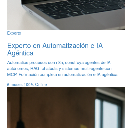
Experto
Experto en Automatización e IA
Agéntica
Automatice procesos con n8n, construya agentes de IA
autónomos, RAG, chatbots y sistemas multi-agente con
MCP. Formación completa en automatización e IA agéntica.
6 meses
100% Online