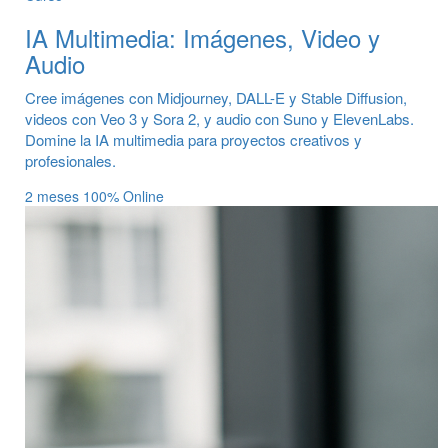
IA Multimedia: Imágenes, Video y
Audio
Cree imágenes con Midjourney, DALL-E y Stable Diffusion,
videos con Veo 3 y Sora 2, y audio con Suno y ElevenLabs.
Domine la IA multimedia para proyectos creativos y
profesionales.
2 meses
100% Online